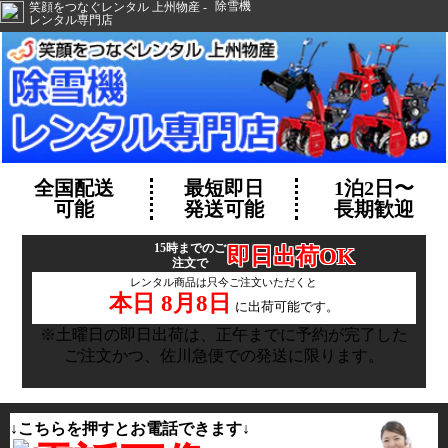
除雪機
レンタル専門店
全国配送
最短即日
1泊2日〜
可能
発送可能
長期歓迎
15時までのご
即日出荷OK
注文で
レンタル商品は只今ご注文いただくと
本日 8月8日
に出荷可能です。
※土曜日の即日出荷は、正午までに予約が完了した
ご注文かつ、佐川急便での発送に限ります。
↓こちらを押すとお電話できます↓