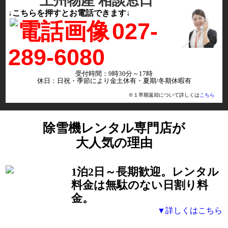
上州物産 相談窓口
↓こちらを押すとお電話できます↓
027-
289-6080
受付時間：9時30分～17時
休日：日祝・季節により金土休有・夏期/冬期休暇有
※１早期返却について詳しくは
こちら
除雪機レンタル専門店が
大人気の理由
1泊2日～長期歓迎。レンタル
料金は無駄のない日割り料
金。
▼詳しくはこちら