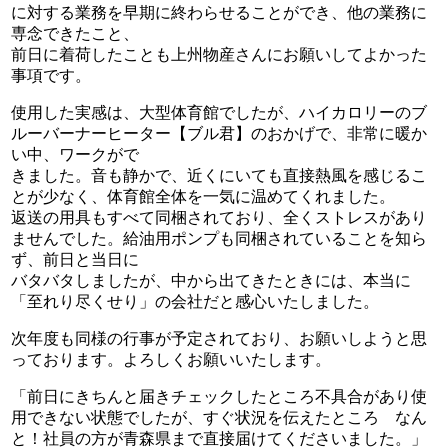
に対する業務を早期に終わらせることができ、他の業務に
専念できたこと、
前日に着荷したことも上州物産さんにお願いしてよかった
事項です。
使用した実感は、大型体育館でしたが、ハイカロリーのブ
ルーバーナーヒーター【ブル君】のおかげで、非常に暖か
い中、ワークがで
きました。音も静かで、近くにいても直接熱風を感じるこ
とが少なく、体育館全体を一気に温めてくれました。
返送の用具もすべて同梱されており、全くストレスがあり
ませんでした。
給油用ポンプも同梱されていることを知ら
ず、前日と当日に
バタバタしましたが、中から出てきたときには、本当に
「至れり尽くせり」の会社だと感心いたしました。
次年度も同様の行事が予定されており、お願いしようと思
っております。よろしくお願いいたします。
「前日にきちんと届きチェックしたところ不具合があり使
用できない状態でしたが、すぐ状況を伝えたところ なん
と！社員の方が青森県まで直接届けてくださいました。」