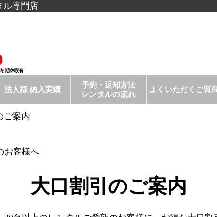
タル専門店
0
/冬期休暇有
予約・返却方法
法人様 納入実績
よくいただくご質
レンタルの流れ
のご案内
のお客様へ
大口割引のご案内