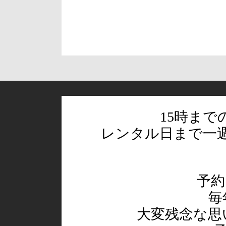
15時ま
レンタル日まで一
予約
毎
大変残念な思