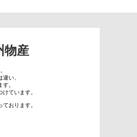
州物産
に。
は違い、
ます。
つけています。
っております。