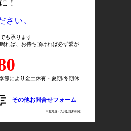
に！
ださい。
でも承ります
が鳴れば、お待ち頂ければ必ず繋が
80
季節により金土休有・夏期/冬期休
その他お問合せフォーム
※北海道・九州は送料別途