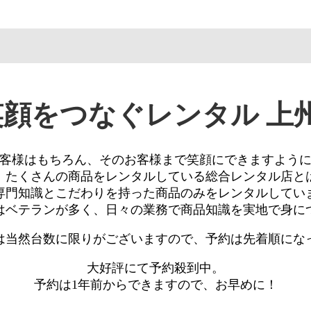
笑顔をつなぐレンタル
上
客様はもちろん、
そのお客様まで笑顔にできますよう
、たくさんの商品をレンタルしている
総合レンタル店と
専門知識とこだわりを持った商品のみを
レンタルしてい
はベテランが多く、
日々の業務で商品知識を
実地で身に
は
当然台数に限りがございますので、
予約は先着順にな
大好評にて予約殺到中。
予約は1年前からできますので、お早めに！