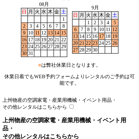
08月
9月
日
月
火
水
木
金
土
日
月
火
水
木
金
土
1
1
2
3
4
5
2
3
4
5
6
7
8
6
7
8
9
10
11
12
9
10
11
12
13
14
15
13
14
15
16
17
18
19
16
17
18
19
20
21
22
20
21
22
23
24
25
26
23
24
25
26
27
28
29
27
28
29
30
30
31
■
は弊社休業日となります。
休業日着でもWEB予約フォームよりレンタルのご予約は可
能です。
上州物産の空調家電・産業用機械・イベント用品・
その他レンタルはこちらから
上州物産の空調家電・産業用機械・イベント用
品・
その他レンタルはこちらから