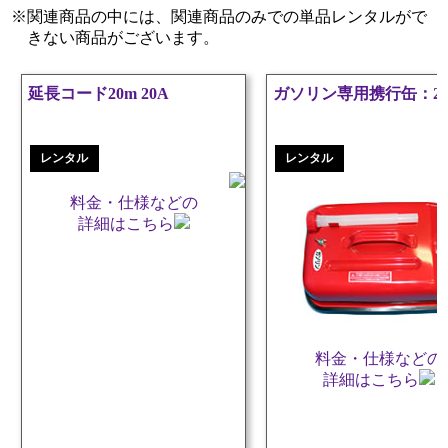
関連商品の中には、関連商品のみでの単品レンタルがで
きない商品がございます。
×
延長コード20m 20A
ガソリン専用携行缶：20
延
長
レンタル
レンタル
コ
ー
料金・仕様などの
ド
詳細はこちら
20m
20A
レ
ン
タ
料金・仕様などの
ル
詳細はこちら