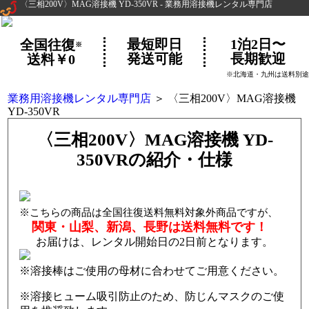
〈三相200V〉MAG溶接機 YD-350VR - 業務用溶接機レンタル専門店
最短即日
1泊2日〜
全国往復
※
発送可能
長期歓迎
送料￥0
※北海道・九州は送料別途
業務用溶接機レンタル専門店
＞ 〈三相200V〉MAG溶接機
YD-350VR
〈三相200V〉MAG溶接機 YD-
350VRの紹介・仕様
こちらの商品は全国往復送料無料対象外商品ですが、
関東・山梨、新潟、長野は送料無料です！
お届けは、レンタル開始日の2日前となります。
※溶接棒はご使用の母材に合わせてご用意ください。
※溶接ヒューム吸引防止のため、防じんマスクのご使