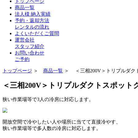
トップページ
商品一覧
法人様 納入実績
予約・返却方法
レンタルの流れ
よくいただくご質問
運営会社
スタッフ紹介
お問い合わせ
ご予約
トップページ
＞
商品一覧
＞ ＜三相200V＞トリプルダ
＜三相200V＞トリプルダクトスポット
狭い作業場等で3人の冷房に対応します。
開放空間で
冷やしたい人や場所に当てて直接冷やす、
狭い作業場等で多人数の冷房に対応します。