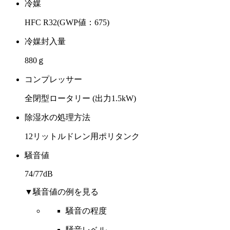
冷媒
HFC R32(GWP値：675)
冷媒封入量
880ｇ
コンプレッサー
全閉型ロータリー (出力1.5kW)
除湿水の処理方法
12リットルドレン用ポリタンク
騒音値
74/77dB
▼騒音値の例を見る
騒音の程度
騒音レベル