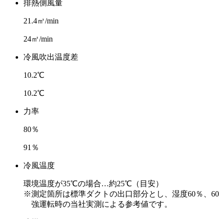
排熱側風量
21.4㎥/min
24㎥/min
冷風吹出温度差
10.2℃
10.2℃
力率
80％
91％
冷風温度
環境温度が35℃の場合…約25℃（目安）
※測定箇所は標準ダクトの出口部分とし、湿度60％、60
強運転時の当社実測による参考値です。