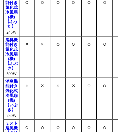
○
○
○
○
○
○
○
能付き
気化式
冷風扇
(機)
【ふう
た】
245W
消臭機
×
×
○
○
○
○
○
能付き
気化式
冷風扇
(機)
【ふぶ
き】
500W
消臭機
×
×
×
×
○
○
○
能付き
気化式
冷風扇
(機)
【いぶ
き】
750W
ミスト
○
○
○
○
○
○
○
扇風機