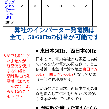
ビッグ
×
×
×
○
×
×
○
ファン
【サー
マル
君】
384W
弊社のインバーター発電機は
全て、
50/60Hzの切替が可能です
■ 東日本50Hz、西日本60Hz
大変申し訳ござ
日本では、電力会社から家庭に供給され
いませんが、
ている交流の電気の周波数は、富士川、
航空便を使用
信濃川、糸魚川付近を境に
東日本が
する沖縄と一
50Hz、 西日本が60Hz
となっています。
部離島には発
（一部混在地域有り）
電機は送れま
せんので、あ
明治時代に東日本、西日本で別の発電装
らかじめご了
置を輸入して供給を始めた 名残が現在
承下さい。
も引き継がれているのです。
■ 周波数の違いで使えなくなる