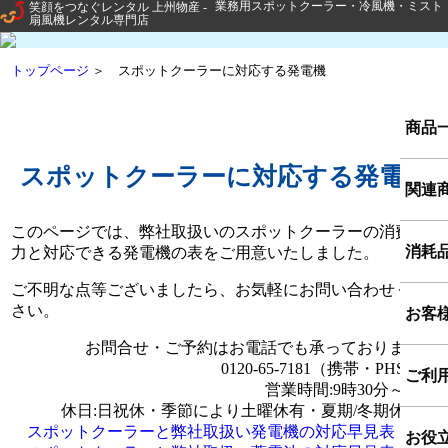
業務用スポットクーラー・冷風機・ミスト
扇風機レンタル専門店
トップページ
＞ スポットクーラーに対応する発電機
商品
スポットクーラーに対応する発電機
関連
このページでは、弊社取扱いのスポットクーラーの消費電
消耗
力と対応できる発電機の表をご用意いたしました。
ご不明な点等ございましたら、お気軽にお問い合わせくだ
さい。
お客
お問合せ・ご予約はお電話でも承っております。
0120-65-7181（携帯・PHS可）
お客
ご利
営業時間:9時30分～17時
休日:日祝休・季節により土曜休有・夏期/冬期休暇有
スポットクーラーと弊社取扱い発電機の対応早見表
独自
お役