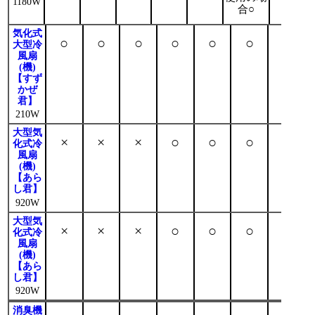
1180W
合○
気化式
○
○
○
○
○
○
○
大型冷
営業
風扇
(機)
【すず
かぜ
君】
210W
大型気
×
×
×
○
○
○
○
化式冷
風扇
(機)
【あら
し君】
920W
大型気
×
×
×
○
○
○
○
化式冷
風扇
(機)
【あら
し君】
920W
消臭機