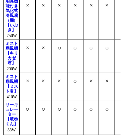
消臭機
×
×
×
×
×
×
○
能付き
気化式
冷風扇
(機)
【いぶ
き】
750W
ミスト
×
×
○
○
○
○
○
扇風機
【キリ
カゼ
君】
200W
ミスト
×
×
×
○
×
×
○
扇風機
【ミス
ト君】
410W
サーキ
○
○
○
○
○
○
○
ュレー
ター
【竜巻
くん】
83W