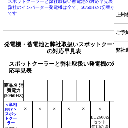
スポットクーラーと弊社取扱い蓄電池の対応早見表
弊社のインバーター発電機は全て、50/60Hzの切替が可能
です
予約
よく
上州
支払
スポ
ご予
納入
発電機・蓄電池と弊社取扱いスポットクーラー
全国
スポ
弊社
の対応早見表
ご予
メデ
スポットクーラーと弊社取扱い発電機の対
お得
採用
応早見表
運営
延長
商品名
消
EF900is
エ
EF1600iS
EF2000iS
EF2500i
EU2600iS
EF55
ネ
上州
900W
1600W
2000W
2500W
2600W
550
費電力
ポ
(50/60HZ)
900W
一緒
＜単相
×
×
×
×
×
×
○
特定
100V＞
スポッ
EU2600iS
大口
トクー
セット
ラー
使用の場
個人