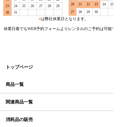
20
21
22
23
24
25
26
23
24
25
26
27
28
29
27
28
29
30
30
31
■
は弊社休業日となります。
休業日着でもWEB予約フォームよりレンタルのご予約は可能です。
トップページ
トップページ
商品一覧
スポットクーラー
関連商品一覧
温度調整可能スポットクーラー
消耗品の販売
延長コード20m 15A
業務用大型スポットクーラー