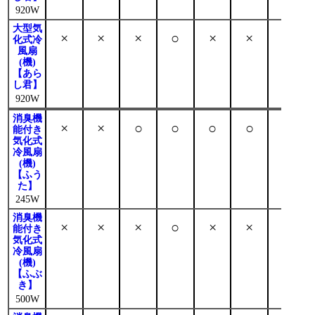
920W
大型気
×
×
×
○
×
×
○
化式冷
風扇
(機)
【あら
し君】
920W
消臭機
×
×
○
○
○
○
○
能付き
気化式
冷風扇
(機)
【ふう
た】
245W
消臭機
×
×
×
○
×
×
○
能付き
気化式
冷風扇
(機)
【ふぶ
き】
500W