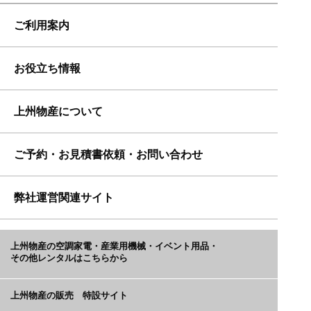
ご利用案内
【消臭機能付冷風機】専用消臭パック
お客様の声
延長コード20m 20A
大空間用・移動式大型クーラー
気化式冷風機
お役立ち情報
独自の保証体制
延長排熱ダクト(0.8ｍ～3ｍ)
消臭機能付き気化式冷風扇
上州物産について
よくいただくご質問
予約・返却方法とレンタルの流れ
延長冷風ダクト(0.75ｍ～3ｍ)
ミスト扇風機・ミストファン
ご予約・お見積書依頼・お問い合わせ
納入実績
スポットクーラーに対応する発電機
【かいてき・そうかい専用】伸縮タイプ排熱ダクト
支払方法
大型送風機（ファン）・サーキュレーター
（0.88～2.8m）
弊社運営関連サイト
除湿器
ご予約・お問合せフォーム
メディア掲載
スポットクーラーの選び方・検証ブログ
【トリプル・フリーザ・テトラ専用】排熱延長ダク
全国対応・再配達も可能な宅配便でお届け
ト：5m
採用サイト
上州物産の空調家電・産業用機械・イベント用品・
運営会社・スタッフ紹介
お得な長期延長料金
その他レンタルはこちらから
排水用ドレンホース1.5m
上州物産社内ツアー
上州物産の販売 特設サイト
延長・延滞や紛失・返品・キャンセルの場合の料金規定
ミスト扇風機用ガード
発電機・ポータブル電