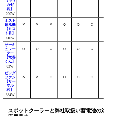
【キリ
カゼ
君】
200W
ミスト
×
×
×
○
○
○
○
扇風機
【ミス
ト君】
410W
サーキ
○
○
○
○
○
○
○
ュレー
ター
【竜巻
くん】
83W
ビッグ
×
×
○
○
○
○
○
ファン
【サー
マル
君】
384W
スポットクーラーと弊社取扱い蓄電池の対