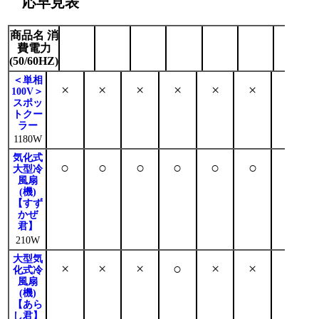
応早見表
商品名
消
500Wh
716Wh
1500Wh
2000Wh
2400Wh
3072Wh
70
費電力
500W
700W
1000W
2000W
1000W
1500W
3
(50/60HZ)
＜単相
×
×
×
×
×
×
×
100V＞
スポッ
トクー
ラー
1180W
気化式
○
○
○
○
○
○
○
大型冷
風扇
(機)
【すず
かぜ
君】
210W
大型気
×
×
×
○
×
×
○
化式冷
風扇
(機)
【あら
し君】