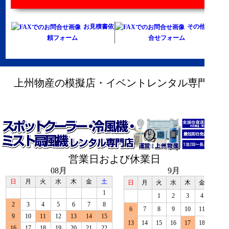
お見積書依
その他お問
頼フォーム
合せフォーム
上州物産の模擬店・イベントレンタル専門店
営業日および休業日
08月
9月
日
月
火
水
木
金
土
日
月
火
水
木
金
土
1
1
2
3
4
5
2
3
4
5
6
7
8
6
7
8
9
10
11
12
9
10
11
12
13
14
15
13
14
15
16
17
18
19
16
17
18
19
20
21
22