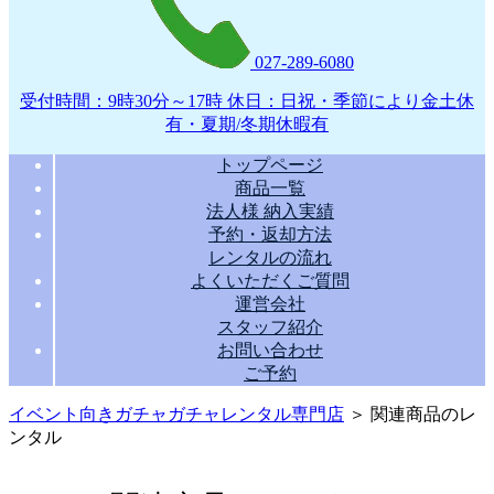
027-289-6080
受付時間：9時30分～17時 休日：日祝・季節により金土休
有・夏期/冬期休暇有
トップページ
商品一覧
法人様 納入実績
予約・返却方法
レンタルの流れ
よくいただくご質問
運営会社
スタッフ紹介
お問い合わせ
ご予約
イベント向きガチャガチャレンタル専門店
＞ 関連商品のレ
ンタル