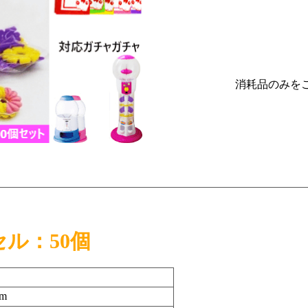
消耗品のみを
ル：50個
m