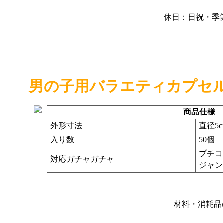
休日：日祝・季
男の子用バラエティカプセル
商品仕様
外形寸法
直径5c
入り数
50個
プチコ
対応ガチャガチャ
ジャン
材料・消耗品