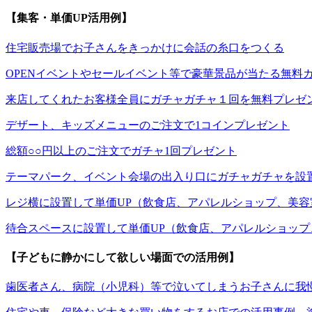
【集客・単価UP活用例】
住宅販売場でお子さんをきっかけに会話の糸口をつくる
OPENイベントやセールイベント等で豪華景品が当たる無料
来店してくれたお客様全員にガチャガチャ１回を無料プレゼ
デザート、キッズメニューのご注文で1コインプレゼント
総額○○円以上のご注文でガチャ1回プレゼント
テーマパーク、イベント会場の出入り口にガチャガチャを設
レジ横に設置して単価UP（飲食店、アパレルショップ、美容
待合スペースに設置して単価UP（飲食店、アパレルショッ
【子どもに静かにして欲しい場面での活用例】
歯医者さん、病院（小児科）等で泣いてしまうお子さんに我