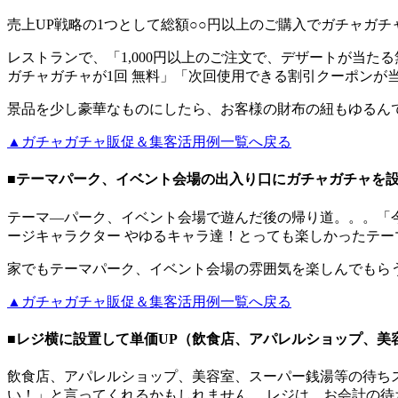
売上UP戦略の1つとして総額○○円以上のご購入でガチャガ
レストランで、「1,000円以上のご注文で、デザートが当た
ガチャガチャが1回 無料」「次回使用できる割引クーポンが
景品を少し豪華なものにしたら、お客様の財布の紐もゆるん
▲ガチャガチャ販促＆集客活用例一覧へ戻る
■テーマパーク、イベント会場の出入り口にガチャガチャを
テーマ―パーク、イベント会場で遊んだ後の帰り道。。。「
ージキャラクター やゆるキャラ達！とっても楽しかったテ
家でもテーマパーク、イベント会場の雰囲気を楽しんでもら
▲ガチャガチャ販促＆集客活用例一覧へ戻る
■レジ横に設置して単価UP（飲食店、アパレルショップ、美
飲食店、アパレルショップ、美容室、スーパー銭湯等の待ち
い！」と言ってくれるかもしれません。 レジは、お会計の